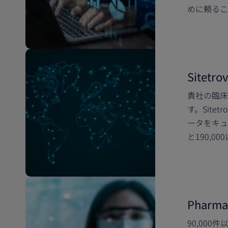
めに頼るこ
Sitetro
貴社の臨床
す。Site
ータをキュ
と190,
Pharma
90,00