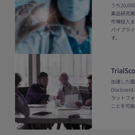
うち20,0
薬品研究開
市場投入ま
パイプライ
す。
TrialSc
加速した臨
Discl
ラットフォ
ことを可能