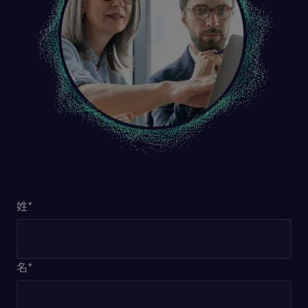
姓
*
名
*