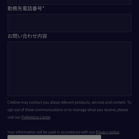
勤務先電話番号
*
お問い合わせ内容
Citeline may contact you about relevant products, services and content. To
opt-out of these communications or to manage what you receive, please
visit our
Preference Center
.
Your information will be used in accordance with our
Privacy notice
.