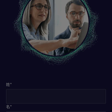
姓
*
名
*