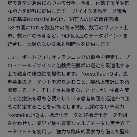
現できない洞察に基づいて分析、予測、行動する革新的
な能力を顧客に提供します。”バイオ医薬品データ統合
の新基準NorstellaLinQは、50万人の治験責任医師、
185カ国にわたる数万件の臨床試験、数百のブランド上
市、数万件の予測など、740億以上のデータポイントを
統合し、比類のない文脈と明瞭性を提供します。
また、ポートフォリオプランニングの機会を特定し、プ
ロトコールデザインと治験責任医師の選定を最適化する
上で独自の優位性を提供します。 NorstellaLinQは、患
者募集のターゲットを絞り込むこと、製品上市計画を微
調整すること、そして最も重要なことですが、生命を変
える治療法を最も必要としている患者集団を迅速かつ正
確に特定することを可能にします。比類のない予測力
NorstellaLinQは、構造化データと非構造化データを組
み合わせた、業界で最も豊富なマルチモーダル実世界デ
ータセットを使用し、強力な臨床的洞察力を備えた堅牢