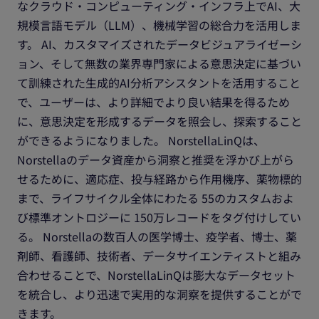
なクラウド・コンピューティング・インフラ上でAI、大
規模言語モデル（LLM）、機械学習の総合力を活用しま
す。 AI、カスタマイズされたデータビジュアライゼーシ
ョン、そして無数の業界専門家による意思決定に基づい
て訓練された生成的AI分析アシスタントを活用すること
で、ユーザーは、より詳細でより良い結果を得るため
に、意思決定を形成するデータを照会し、探索すること
ができるようになりました。 NorstellaLinQは、
Norstellaのデータ資産から洞察と推奨を浮かび上がら
せるために、適応症、投与経路から作用機序、薬物標的
まで、ライフサイクル全体にわたる 55のカスタムおよ
び標準オントロジーに 150万レコードをタグ付けしてい
る。 Norstellaの数百人の医学博士、疫学者、博士、薬
剤師、看護師、技術者、データサイエンティストと組み
合わせることで、NorstellaLinQは膨大なデータセット
を統合し、より迅速で実用的な洞察を提供することがで
きます。