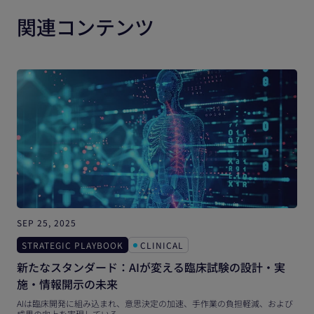
関連コンテンツ
SEP 25, 2025
D
STRATEGIC PLAYBOOK
CLINICAL
新たなスタンダード：AIが変える臨床試験の設計・実
施・情報開示の未来
AIは臨床開発に組み込まれ、意思決定の加速、手作業の負担軽減、および
成果の向上を実現している。