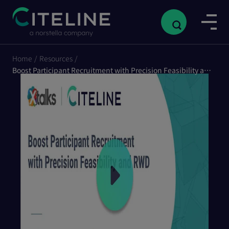
Home
/
Resources
/
Boost Participant Recruitment with Precision Feasibility and RWD