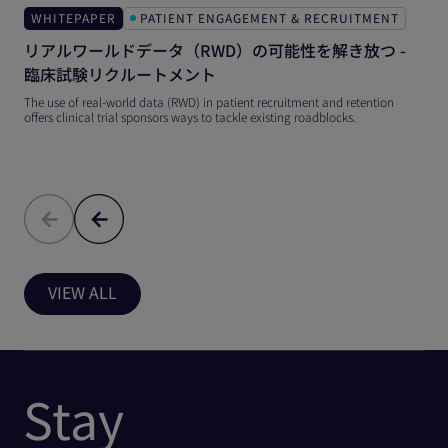
WHITEPAPER
PATIENT ENGAGEMENT & RECRUITMENT
リアルワールドデータ（RWD）の可能性を解き放つ -
臨床試験リクルートメント
The use of real-world data (RWD) in patient recruitment and retention
offers clinical trial sponsors ways to tackle existing roadblocks.
VIEW ALL
Stay