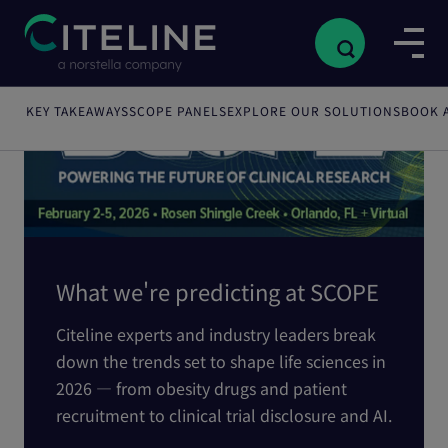
KEY TAKEAWAYS
SCOPE PANELS
EXPLORE OUR SOLUTIONS
BOOK 
Home
/
Events
/
SCOPE Summit 2026
What we're predicting at SCOPE
Citeline experts and industry leaders break
down the trends set to shape life sciences in
2026 — from obesity drugs and patient
recruitment to clinical trial disclosure and AI.