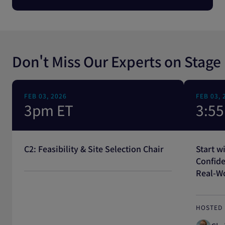
Don't Miss Our Experts on Stage
FEB 03, 2026
FEB 03, 
3pm ET
3:5
C2: Feasibility & Site Selection Chair
Start w
Confide
Real-W
HOSTED 