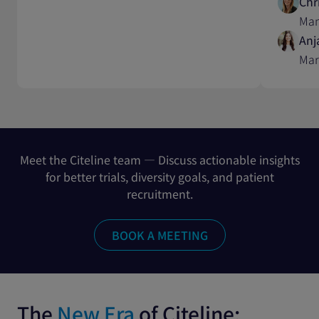
Chr
Man
Anj
Mar
Meet the Citeline team — Discuss actionable insights
for better trials, diversity goals, and patient
recruitment.
The
New Era
of Citeline: