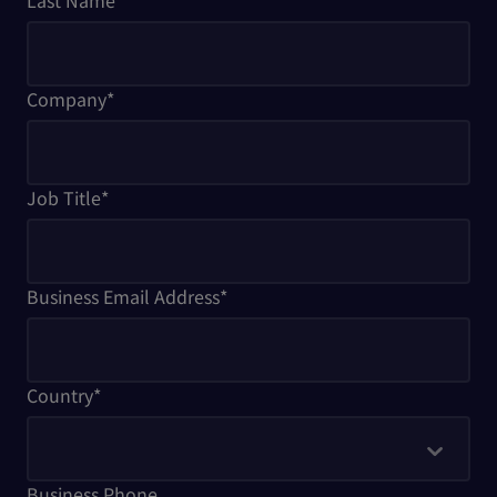
Last Name
*
Company
*
Job Title
*
Business Email Address
*
Country
*
Business Phone