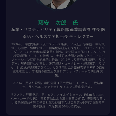
藤安 次郎 氏
産業・サステナビリティ戦略部 産業調査課 課長 医
薬品・ヘルスケア担当長 ディレクター
2000年、山之内製薬（現アステラス製薬）に入社。感染症、中枢領
域、心血管、腎臓領域にて創薬化学研究を推進し、プロジェクトリ
ーダーとして3つの臨床開発品を創出。また研究本部のイノベーショ
ン活動推進リーダーを担当し、社外研究機関と連携したオープンイ
ノベーション活動を組織的に推進。2017年より研究戦略部門、及び
データ解析部門に従事し、研究戦略・コーポレート戦略策定、及び
AI・BigData戦略策定を担当。AIを活用した外部研究動向解析の自動
化を検討し、方法論の確立及び解析プラットフォームの構築を実
施。
2020年10月より現職。専門分野は研究戦略・コーポレート戦略策
定、及びヘルスケアを含むサイエンス動向分析等。
サスメド、坪田ラボ、ティムス、ノイルイミューン、Prism BioLab、
ハートシードのIPO、東和薬品による三生医薬の買収、塩野義製薬に
よる鳥居薬品の完全子会社化及び日本たばこ産業が保有する医薬事
業の譲受、久光製薬のMBOに貢献。