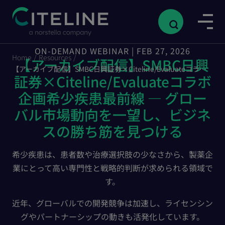
ON-DEMAND WEBINAR | FEB 27, 2026
Home
/
Resources
/
【アーカイブ配信】SMBC日興
【アーカイブ配信】SMBC日興証券×Citeline/Evaluateコラボ企画希少疾患最前線 ― グローバル市場動向を一望し、ビジネスの勝ち筋を見つける
証券×Citeline/Evaluateコラボ
企画希少疾患最前線 ― グロー
バル市場動向を一望し、ビジネ
スの勝ち筋を見つける
希少疾患は、患者数や治療選択肢の少なさから、製薬企
業にとって高い専門性と戦略的判断が求められる領域で
す。
近年、グローバルでの開発競争は加速し、ライセンシン
グやパートナーシップの動きも活発化しています。