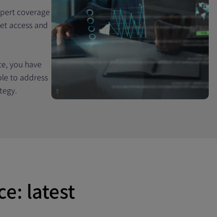
xpert coverage
ket access and
ce, you have
able to address
tegy.
e: latest