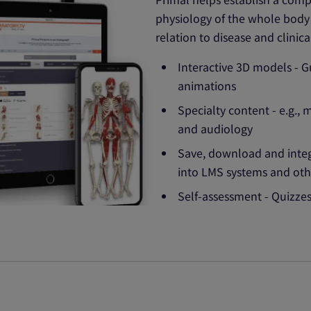
physiology of the whole body 
relation to disease and clinic
Interactive 3D models - G
animations
Specialty content - e.g.,
and audiology
Save, download and inte
into LMS systems and oth
Self-assessment - Quizzes