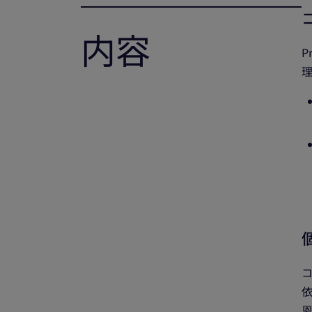
内容
P
コ
依