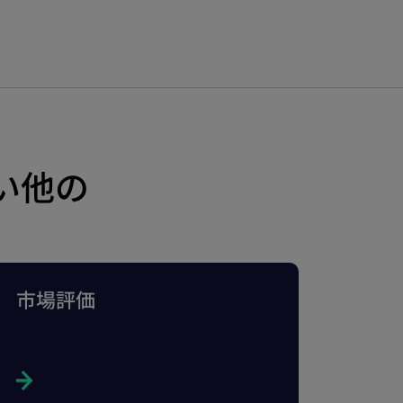
い他の
市場評価