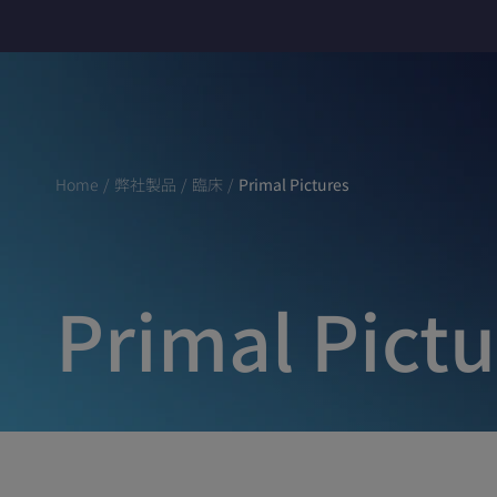
Home
/
弊社製品
/
臨床
/
Primal Pictures
Primal Pictu