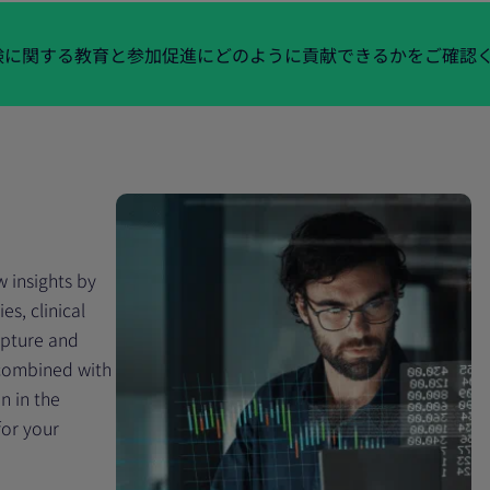
験に関する教育と参加促進にどのように貢献できるかをご確認
 insights by
s, clinical
apture and
 combined with
n in the
for your