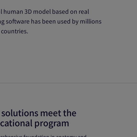
tal human 3D model based on real
g software has been used by millions
 countries.
 solutions meet the
ucational program
prehensive foundation in anatomy and