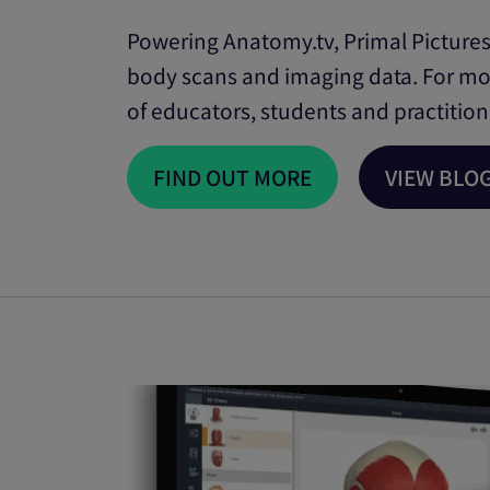
Powering Anatomy.tv, Primal Pictures
body scans and imaging data. For mo
of educators, students and practition
FIND OUT MORE
VIEW BLO