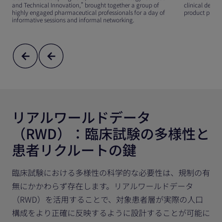
and Technical Innovation,” brought together a group of
clinical devel
highly engaged pharmaceutical professionals for a day of
product profile
informative sessions and informal networking.
リアルワールドデータ
（RWD）：臨床試験の多様性と
患者リクルートの鍵
臨床試験における多様性の科学的な必要性は、規制の有
無にかかわらず存在します。リアルワールドデータ
（RWD）を活用することで、対象患者層が実際の人口
構成をより正確に反映するように設計することが可能に