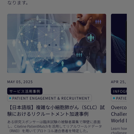
なります。
MAY 05, 2025
APR 25, 20
サービス活用事例
INFOGRAP
PATIENT ENGAGEMENT & RECRUITMENT
PATIENT
【日本語版】複雑な小細胞肺がん（SCLC）試
Overcomin
験におけるリクルートメント加速事例
Challenges
World Dat
ある研究スポンサーは臨床試験の被験者募集で障壁に直面
し、Citeline PatientMatchを活用してリアルワールドデータ
Learn how RWD
（RWD）を用いてプロトコル適合患者を特定した。
challenges suc