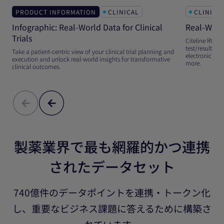
PRODUCT INFORMATION
CLINICAL
CLINICA
Infographic: Real-World Data for Clinical
Real-Worl
Trials
Citeline RWD a
test/results d
Take a patient-centric view of your clinical trial planning and
electronic hea
execution and unlock real-world insights for transformative
more.
clinical outcomes.
製薬業界で最も網羅的かつ連携
されたデータセット
740億件のデータポイントを連携・トークン化
し、重要なビジネス課題に答えるために構築さ