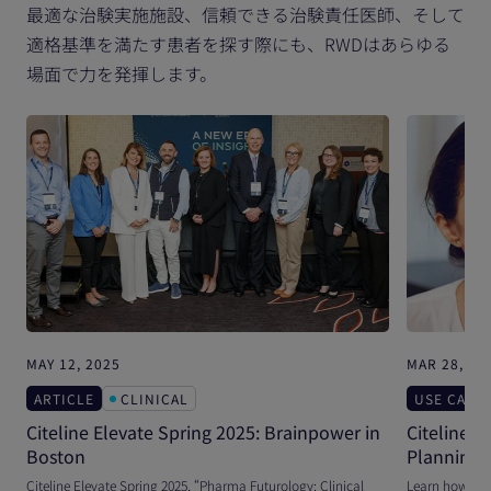
最適な治験実施施設、信頼できる治験責任医師、そして
適格基準を満たす患者を探す際にも、RWDはあらゆる
場面で力を発揮します。
MAY 12, 2025
MAR 28, 20
ARTICLE
CLINICAL
USE CASE
Citeline Elevate Spring 2025: Brainpower in
Citeline 
Boston
Planning 
Citeline Elevate Spring 2025, “Pharma Futurology: Clinical
Learn how Cit