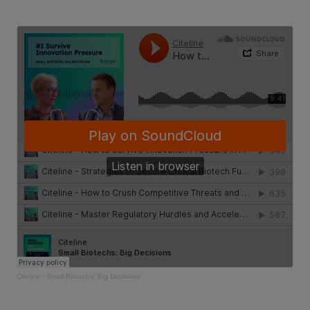
Citeline
·
Small Biotechs; Big Decisions