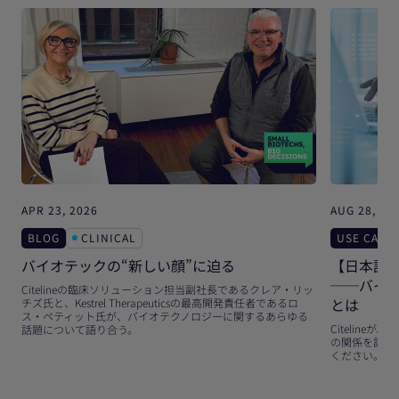
APR 23, 2026
AUG 28, 20
BLOG
CLINICAL
USE CASE
バイオテックの“新しい顔”に迫る
【日本語版
──バイオ
Citelineの臨床ソリューション担当副社長であるクレア・リッ
とは
チズ氏と、Kestrel Therapeuticsの最高開発責任者であるロ
ス・ペティット氏が、バイオテクノロジーに関するあらゆる
Citeline
話題について語り合う。
の関係を計画
ください。